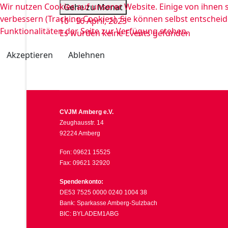
Wir nutzen Cookies auf unserer Website. Einige von ihnen s
Gehe zu Monat
verbessern (Tracking Cookies). Sie können selbst entscheid
10 - 16 April, 2023
Funktionalitäten der Seite zur Verfügung stehen.
Es wurden keine Events gefunden
Akzeptieren
Ablehnen
CVJM Amberg e.V.
Zeughausstr. 14
92224 Amberg
Fon: 09621 15525
Fax: 09621 32920
Spendenkonto:
DE53 7525 0000 0240 1004 38
Bank: Sparkasse Amberg-Sulzbach
BIC: BYLADEM1ABG