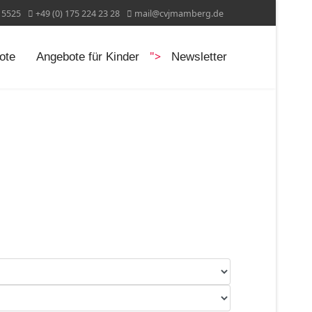
15525
+49 (0) 175 224 23 28
mail@cvjmamberg.de
">
ote
Angebote für Kinder
Newsletter