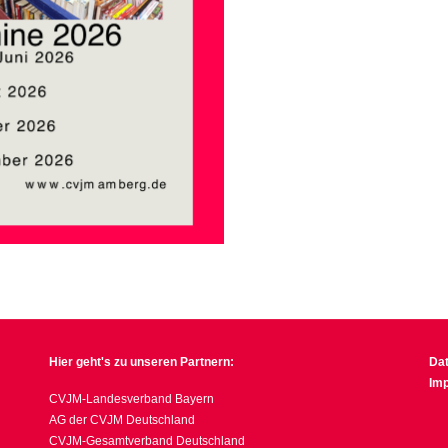
Hier geht's zu unseren Partnern:
Da
Im
CVJM-Landesverband Bayern
AG der CVJM Deutschland
CVJM-Gesamtverband Deutschland