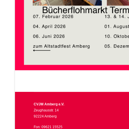
CVJM Amberg e.V.
Zeughausstr. 14
92224 Amberg
Fon: 09621 15525