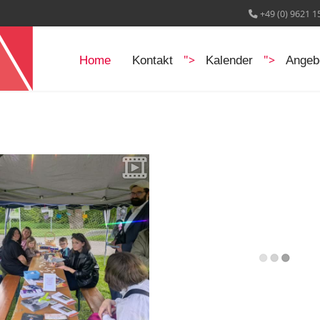
+49 (0) 9621 1
">
">
Home
Kontakt
Kalender
Angeb