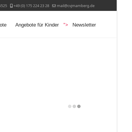
5525
+49 (0) 175 224 23 28
mail@cvjmamberg.de
">
ote
Angebote für Kinder
Newsletter