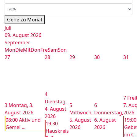
Gehe zu Monat
Juli
09. August 2026
September
Mon
Die
Mit
Don
Fre
Sam
Son
27
28
29
30
31
4
7
Frei
Dienstag,
3
Montag, 3.
5
6
7. Au
4. August
August 2026
Mittwoch,
Donnerstag,
2026
2026
08:00 Aktiv und
5. August
6. August
19:00
19:30
Gemei ...
2026
2026
Gebet
Hauskreis
im C .