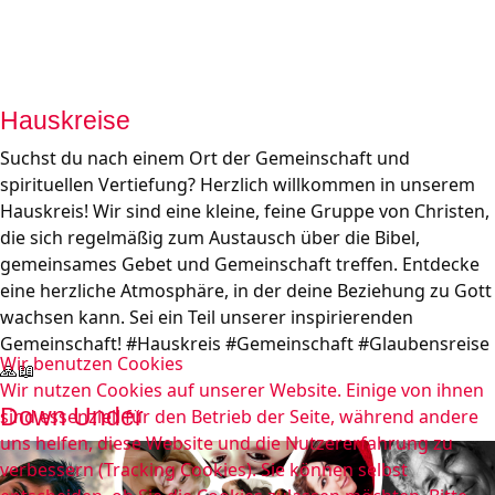
Hauskreise
Suchst du nach einem Ort der Gemeinschaft und 
spirituellen Vertiefung? Herzlich willkommen in unserem 
Hauskreis! Wir sind eine kleine, feine Gruppe von Christen, 
die sich regelmäßig zum Austausch über die Bibel, 
gemeinsames Gebet und Gemeinschaft treffen. Entdecke 
eine herzliche Atmosphäre, in der deine Beziehung zu Gott 
wachsen kann. Sei ein Teil unserer inspirierenden 
Gemeinschaft! #Hauskreis #Gemeinschaft #Glaubensreise 
Wir benutzen Cookies
🙏📖
Wir nutzen Cookies auf unserer Website. Einige von ihnen
Down Under
sind essenziell für den Betrieb der Seite, während andere
uns helfen, diese Website und die Nutzererfahrung zu
verbessern (Tracking Cookies). Sie können selbst