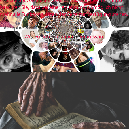
entscheiden, ob Sie die Cookies zulassen möchten. Bitte
beachten Sie, dass bei einer Ablehnung womöglich nicht
mehr alle Funktionalitäten der Seite zur Verfügung stehen.
Akzeptieren
Ablehnen
Weitere Informationen
|
Impressum