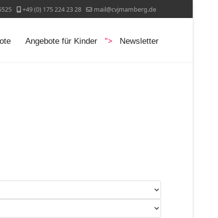
5525
+49 (0) 175 224 23 28
mail@cvjmamberg.de
">
ote
Angebote für Kinder
Newsletter