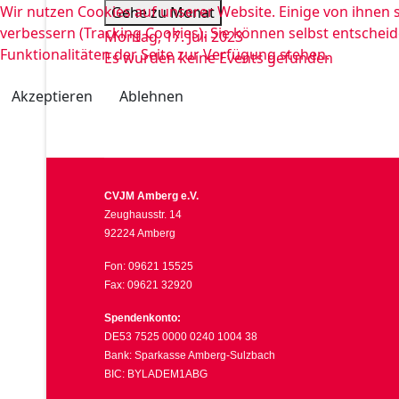
Wir nutzen Cookies auf unserer Website. Einige von ihnen s
Gehe zu Monat
verbessern (Tracking Cookies). Sie können selbst entscheid
Montag, 17. Juli 2023
Funktionalitäten der Seite zur Verfügung stehen.
Es wurden keine Events gefunden
Akzeptieren
Ablehnen
CVJM Amberg e.V.
Zeughausstr. 14
92224 Amberg
Fon: 09621 15525
Fax: 09621 32920
Spendenkonto:
DE53 7525 0000 0240 1004 38
Bank: Sparkasse Amberg-Sulzbach
BIC: BYLADEM1ABG