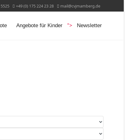
15525
+49 (0) 175 224 23 28
mail@cvjmamberg.de
">
ote
Angebote für Kinder
Newsletter