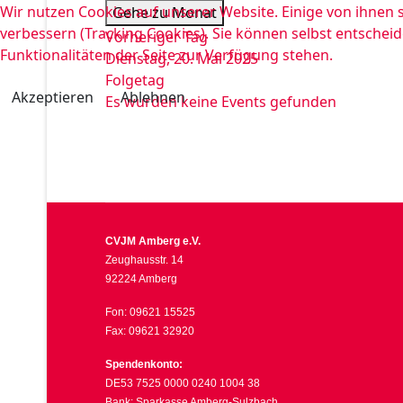
Wir nutzen Cookies auf unserer Website. Einige von ihnen s
Gehe zu Monat
verbessern (Tracking Cookies). Sie können selbst entscheid
Vorheriger Tag
Funktionalitäten der Seite zur Verfügung stehen.
Dienstag, 20. Mai 2025
Folgetag
Akzeptieren
Ablehnen
Es wurden keine Events gefunden
CVJM Amberg e.V.
Zeughausstr. 14
92224 Amberg
Fon: 09621 15525
Fax: 09621 32920
Spendenkonto:
DE53 7525 0000 0240 1004 38
Bank: Sparkasse Amberg-Sulzbach