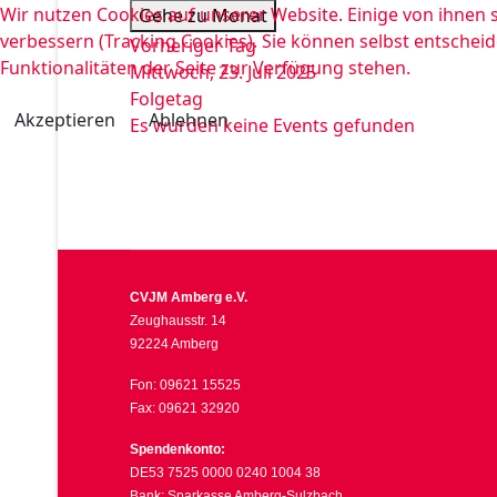
Wir nutzen Cookies auf unserer Website. Einige von ihnen s
Gehe zu Monat
verbessern (Tracking Cookies). Sie können selbst entscheid
Vorheriger Tag
Funktionalitäten der Seite zur Verfügung stehen.
Mittwoch, 23. Juli 2025
Folgetag
Akzeptieren
Ablehnen
Es wurden keine Events gefunden
CVJM Amberg e.V.
Zeughausstr. 14
92224 Amberg
Fon: 09621 15525
Fax: 09621 32920
Spendenkonto:
DE53 7525 0000 0240 1004 38
Bank: Sparkasse Amberg-Sulzbach