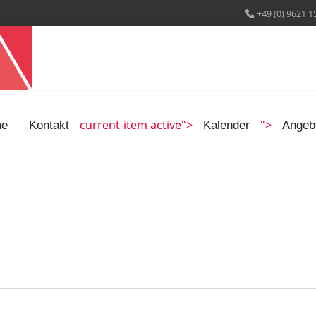
+49 (0) 9621 1
current-item active">
">
e
Kontakt
Kalender
Angeb