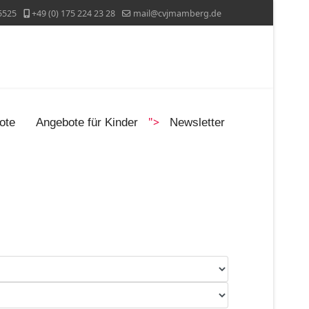
5525
+49 (0) 175 224 23 28
mail@cvjmamberg.de
">
ote
Angebote für Kinder
Newsletter