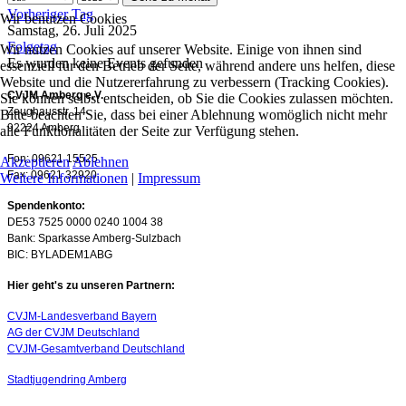
Vorheriger Tag
Wir benutzen Cookies
Samstag, 26. Juli 2025
Folgetag
Wir nutzen Cookies auf unserer Website. Einige von ihnen sind
Es wurden keine Events gefunden
essenziell für den Betrieb der Seite, während andere uns helfen, diese
Website und die Nutzererfahrung zu verbessern (Tracking Cookies).
CVJM Amberg e.V.
Sie können selbst entscheiden, ob Sie die Cookies zulassen möchten.
Zeughausstr. 14
Bitte beachten Sie, dass bei einer Ablehnung womöglich nicht mehr
92224 Amberg
alle Funktionalitäten der Seite zur Verfügung stehen.
Fon: 09621 15525
Akzeptieren
Ablehnen
Fax: 09621 32920
Weitere Informationen
|
Impressum
Spendenkonto:
DE53 7525 0000 0240 1004 38
Bank: Sparkasse Amberg-Sulzbach
BIC: BYLADEM1ABG
Hier geht's zu unseren Partnern:
CVJM-Landesverband Bayern
AG der CVJM Deutschland
CVJM-Gesamtverband Deutschland
Stadtjugendring Amberg