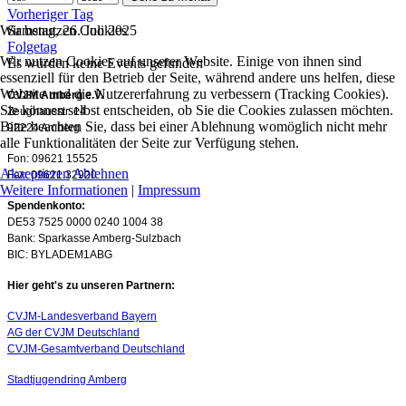
Vorheriger Tag
Wir benutzen Cookies
Samstag, 26. Juli 2025
Folgetag
Wir nutzen Cookies auf unserer Website. Einige von ihnen sind
Es wurden keine Events gefunden
essenziell für den Betrieb der Seite, während andere uns helfen, diese
Website und die Nutzererfahrung zu verbessern (Tracking Cookies).
CVJM Amberg e.V.
Sie können selbst entscheiden, ob Sie die Cookies zulassen möchten.
Zeughausstr. 14
Bitte beachten Sie, dass bei einer Ablehnung womöglich nicht mehr
92224 Amberg
alle Funktionalitäten der Seite zur Verfügung stehen.
Fon: 09621 15525
Akzeptieren
Ablehnen
Fax: 09621 32920
Weitere Informationen
|
Impressum
Spendenkonto:
DE53 7525 0000 0240 1004 38
Bank: Sparkasse Amberg-Sulzbach
BIC: BYLADEM1ABG
Hier geht's zu unseren Partnern:
CVJM-Landesverband Bayern
AG der CVJM Deutschland
CVJM-Gesamtverband Deutschland
Stadtjugendring Amberg