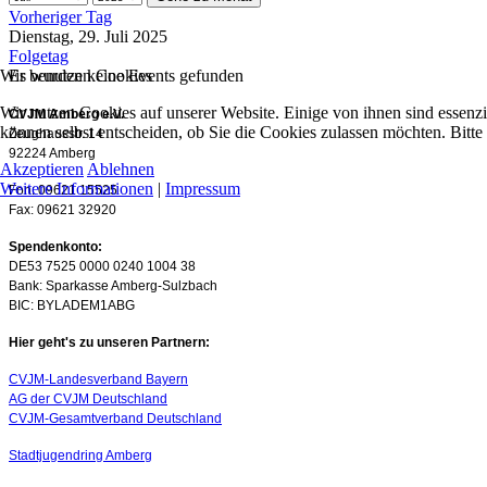
Vorheriger Tag
Dienstag, 29. Juli 2025
Folgetag
Wir benutzen Cookies
Es wurden keine Events gefunden
Wir nutzen Cookies auf unserer Website. Einige von ihnen sind essenzi
CVJM Amberg e.V.
können selbst entscheiden, ob Sie die Cookies zulassen möchten. Bitte
Zeughausstr. 14
92224 Amberg
Akzeptieren
Ablehnen
Weitere Informationen
|
Impressum
Fon: 09621 15525
Fax: 09621 32920
Spendenkonto:
DE53 7525 0000 0240 1004 38
Bank: Sparkasse Amberg-Sulzbach
BIC: BYLADEM1ABG
Hier geht's zu unseren Partnern:
CVJM-Landesverband Bayern
AG der CVJM Deutschland
CVJM-Gesamtverband Deutschland
Stadtjugendring Amberg