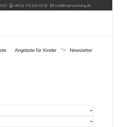
5525
+49 (0) 175 224 23 28
mail@cvjmamberg.de
">
ote
Angebote für Kinder
Newsletter