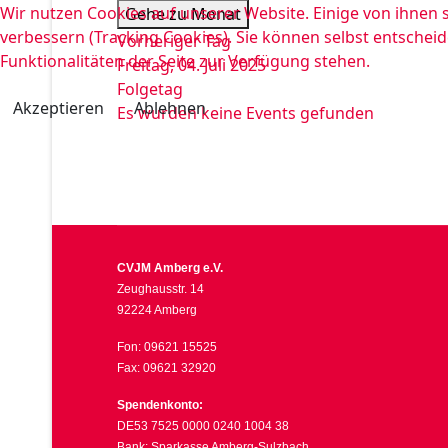
Wir nutzen Cookies auf unserer Website. Einige von ihnen s
Gehe zu Monat
verbessern (Tracking Cookies). Sie können selbst entscheid
Vorheriger Tag
Funktionalitäten der Seite zur Verfügung stehen.
Freitag, 04. Juli 2025
Folgetag
Akzeptieren
Ablehnen
Es wurden keine Events gefunden
CVJM Amberg e.V.
Zeughausstr. 14
92224 Amberg
Fon: 09621 15525
Fax: 09621 32920
Spendenkonto:
DE53 7525 0000 0240 1004 38
Bank: Sparkasse Amberg-Sulzbach