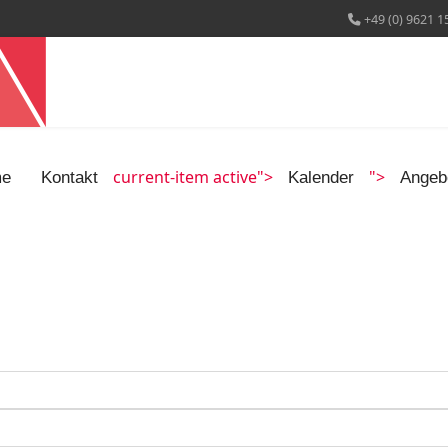
+49 (0) 9621 1
current-item active">
">
e
Kontakt
Kalender
Angeb