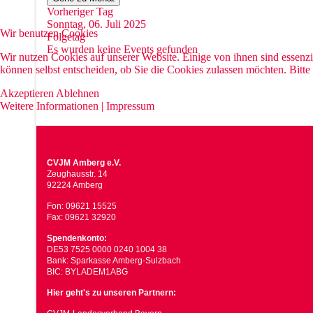
Vorheriger Tag
Sonntag, 06. Juli 2025
Wir benutzen Cookies
Folgetag
Es wurden keine Events gefunden
Wir nutzen Cookies auf unserer Website. Einige von ihnen sind essenzi
können selbst entscheiden, ob Sie die Cookies zulassen möchten. Bitte
Akzeptieren
Ablehnen
Weitere Informationen
|
Impressum
CVJM Amberg e.V.
Zeughausstr. 14
92224 Amberg
Fon: 09621 15525
Fax: 09621 32920
Spendenkonto:
DE53 7525 0000 0240 1004 38
Bank: Sparkasse Amberg-Sulzbach
BIC: BYLADEM1ABG
Hier geht's zu unseren Partnern: