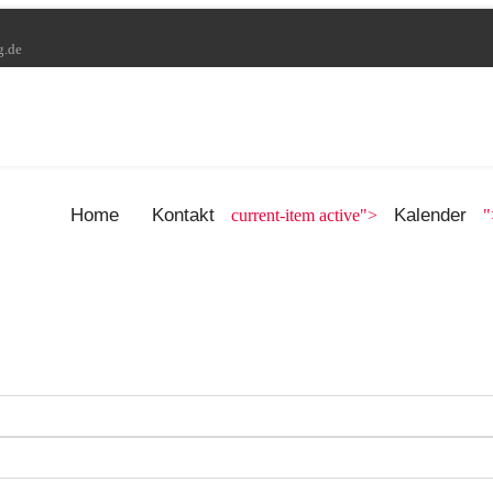
g.de
Home
Kontakt
Kalender
current-item active">
"