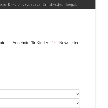
5525
+49 (0) 175 224 23 28
mail@cvjmamberg.de
">
ote
Angebote für Kinder
Newsletter