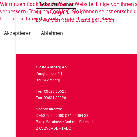
Wir nutzen Cookies auf unserer Website. Einige von ihnen s
Gehe zu Monat
verbessern (Tracking Cookies). Sie können selbst entscheid
14 - 20 August, 2023
Funktionalitäten der Seite zur Verfügung stehen.
Es wurden keine Events gefunden
Akzeptieren
Ablehnen
CVJM Amberg e.V.
Zeughausstr. 14
92224 Amberg
Fon: 09621 15525
Fax: 09621 32920
Spendenkonto:
DE53 7525 0000 0240 1004 38
Bank: Sparkasse Amberg-Sulzbach
BIC: BYLADEM1ABG