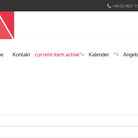
+49 (0) 9621 1
current-item active">
">
e
Kontakt
Kalender
Angeb