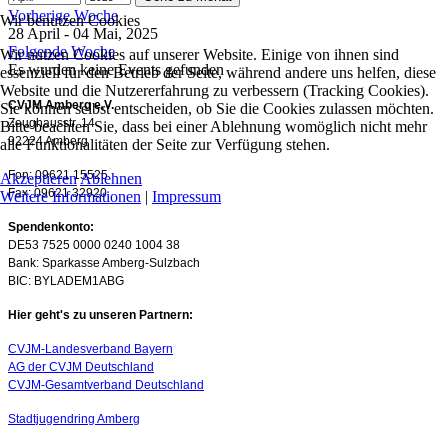
Vorherige Woche
Wir benutzen Cookies
28 April - 04 Mai, 2025
Folgende Woche
Wir nutzen Cookies auf unserer Website. Einige von ihnen sind
Es wurden keine Events gefunden
essenziell für den Betrieb der Seite, während andere uns helfen, diese
Website und die Nutzererfahrung zu verbessern (Tracking Cookies).
CVJM Amberg e.V.
Sie können selbst entscheiden, ob Sie die Cookies zulassen möchten.
Zeughausstr. 14
Bitte beachten Sie, dass bei einer Ablehnung womöglich nicht mehr
92224 Amberg
alle Funktionalitäten der Seite zur Verfügung stehen.
Fon: 09621 15525
Akzeptieren
Ablehnen
Fax: 09621 32920
Weitere Informationen
|
Impressum
Spendenkonto:
DE53 7525 0000 0240 1004 38
Bank: Sparkasse Amberg-Sulzbach
BIC: BYLADEM1ABG
Hier geht's zu unseren Partnern:
CVJM-Landesverband Bayern
AG der CVJM Deutschland
CVJM-Gesamtverband Deutschland
Stadtjugendring Amberg