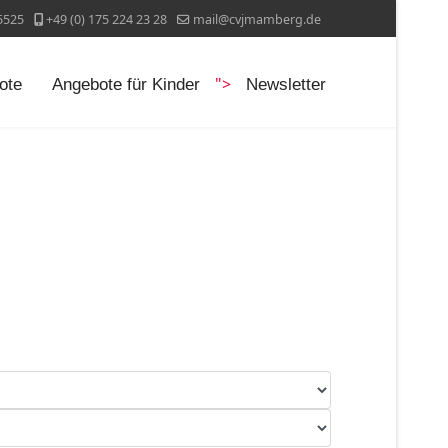
5525
+49 (0) 175 224 23 28
mail@cvjmamberg.de
">
ote
Angebote für Kinder
Newsletter