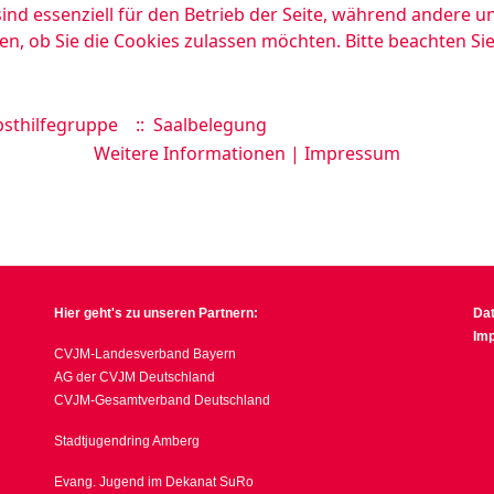
ind essenziell für den Betrieb der Seite, während andere u
en, ob Sie die Cookies zulassen möchten. Bitte beachten Si
sthilfegruppe
:: Saalbelegung
Weitere Informationen
|
Impressum
Hier geht's zu unseren Partnern:
Da
Im
CVJM-Landesverband Bayern
AG der CVJM Deutschland
CVJM-Gesamtverband Deutschland
Stadtjugendring Amberg
Evang. Jugend im Dekanat SuRo