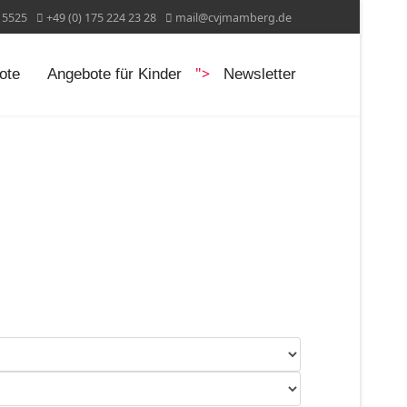
15525
+49 (0) 175 224 23 28
mail@cvjmamberg.de
">
ote
Angebote für Kinder
Newsletter