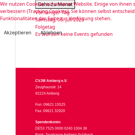
Wir nutzen Cookies auf unserer Website. Einige von ihnen s
Gehe zu Monat
verbessern (Tracking Cookies). Sie können selbst entscheid
Vorheriger Tag
Funktionalitäten der Seite zur Verfügung stehen.
Samstag, 05. Juli 2025
Folgetag
Akzeptieren
Ablehnen
Es wurden keine Events gefunden
CVJM Amberg e.V.
Zeughausstr. 14
92224 Amberg
Fon: 09621 15525
Fax: 09621 32920
Spendenkonto:
DE53 7525 0000 0240 1004 38
Bank: Sparkasse Amberg-Sulzbach