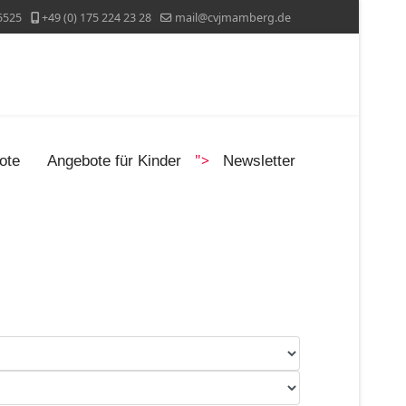
5525
+49 (0) 175 224 23 28
mail@cvjmamberg.de
">
ote
Angebote für Kinder
Newsletter