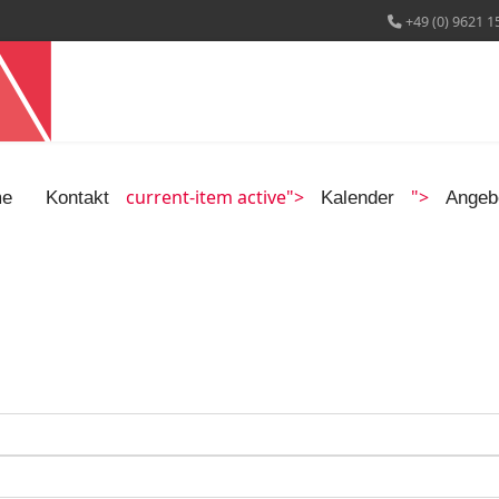
+49 (0) 9621 1
current-item active">
">
e
Kontakt
Kalender
Angeb