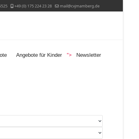
5525
+49 (0) 175 224 23 28
mail@cvjmamberg.de
">
ote
Angebote für Kinder
Newsletter