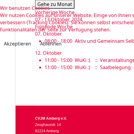
Gehe zu Monat
Wir benutzen Cookies
Vorherige Woche
Wir nutzen Cookies auf unserer Website. Einige von ihnen s
07 - 13 Oktober, 2024
verbessern (Tracking Cookies). Sie können selbst entscheid
Folgende Woche
Funktionalitäten der Seite zur Verfügung stehen.
07. Oktober
08:00 - 18:00
Aktiv und Gemeinsam Selb
Akzeptieren
Ablehnen
12. Oktober
11:00 - 15:00
WuKi :)
:: Veranstaltung
11:00 - 15:00
WuKi :)
:: Saalbelegung
CVJM Amberg e.V.
Zeughausstr. 14
92224 Amberg