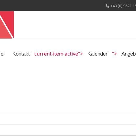
+49 (0) 9621 1
current-item active">
">
e
Kontakt
Kalender
Angeb