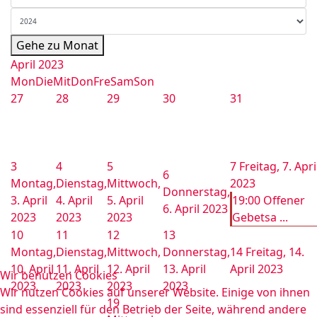
Gehe zu Monat
April 2023
Mon
Die
Mit
Don
Fre
Sam
Son
27
28
29
30
31
3
4
5
7
Freitag, 7. Apri
6
Montag,
Dienstag,
Mittwoch,
2023
Donnerstag,
3. April
4. April
5. April
19:00 Offener
6. April 2023
2023
2023
2023
Gebetsa ...
10
11
12
13
Montag,
Dienstag,
Mittwoch,
Donnerstag,
14
Freitag, 14.
10. April
11. April
12. April
13. April
April 2023
Wir benutzen Cookies
2023
2023
2023
2023
Wir nutzen Cookies auf unserer Website. Einige von ihnen
19
sind essenziell für den Betrieb der Seite, während andere