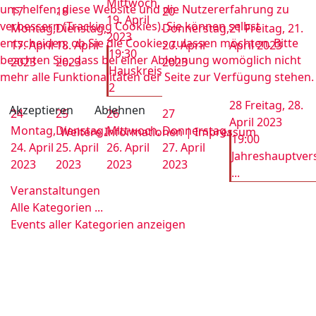
Mittwoch,
uns helfen, diese Website und die Nutzererfahrung zu
17
18
20
19. April
verbessern (Tracking Cookies). Sie können selbst
Montag,
Dienstag,
Donnerstag,
21
Freitag, 21.
2023
entscheiden, ob Sie die Cookies zulassen möchten. Bitte
17. April
18. April
20. April
April 2023
19:30
beachten Sie, dass bei einer Ablehnung womöglich nicht
2023
2023
2023
Hauskreis
mehr alle Funktionalitäten der Seite zur Verfügung stehen.
2
28
Freitag, 28.
Akzeptieren
Ablehnen
24
25
26
27
April 2023
Montag,
Dienstag,
Mittwoch,
Donnerstag,
Weitere Informationen
|
Impressum
19:00
24. April
25. April
26. April
27. April
Jahreshauptver
2023
2023
2023
2023
...
Veranstaltungen
Alle Kategorien ...
Events aller Kategorien anzeigen