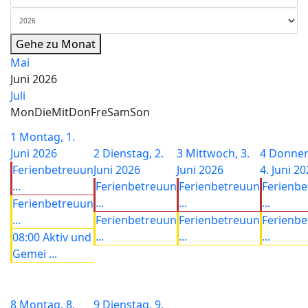
Gehe zu Monat
Mai
Juni 2026
Juli
Mon
Die
Mit
Don
Fre
Sam
Son
1
Montag, 1.
Juni 2026
2
Dienstag, 2.
3
Mittwoch, 3.
4
Donner
Ferienbetreuun
Juni 2026
Juni 2026
4. Juni 2
...
Ferienbetreuun
Ferienbetreuun
Ferienb
...
...
...
Ferienbetreuun
...
Ferienbetreuun
Ferienbetreuun
Ferienb
...
...
...
08:00 Aktiv und
Gemei ...
8
Montag, 8.
9
Dienstag, 9.