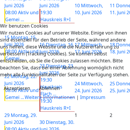
Juni 2026
Juni 2026
10
Mittwoch,
11
Donne
08:00 Aktiv und
19:30
10. Juni 2026
11. Juni 
Gemei ...
Hauskreis R+I
Wir benutzen Cookies
Wir nutzen Cookies auf unserer Website. Einige von ihnen
15
Montag, 15.
sind essenziell für den Betrieb der Seite, während andere
Juni 2026
16
Dienstag, 16.
17
Mittwoch,
18
Donne
uns helfen, diese Website und die Nutzererfahrung zu
08:00 Aktiv und
Juni 2026
17. Juni 2026
18. Juni 
verbessern (Tracking Cookies). Sie können selbst
Gemei ...
entscheiden, ob Sie die Cookies zulassen möchten. Bitte
23
Dienstag, 23.
beachten Sie, dass bei einer Ablehnung womöglich nicht
Juni 2026
mehr alle Funktionalitäten der Seite zur Verfügung stehen.
22
Montag, 22.
19:30
Juni 2026
24
Mittwoch,
25
Donne
Hauskreis
Akzeptieren
Ablehnen
08:00 Aktiv und
24. Juni 2026
25. Juni 
Flach ...
Gemei ...
Weitere Informationen
|
Impressum
19:30
Hauskreis R+I
29
Montag, 29.
1
2
Juni 2026
30
Dienstag, 30.
08:00 Aktiv und
Juni 2026