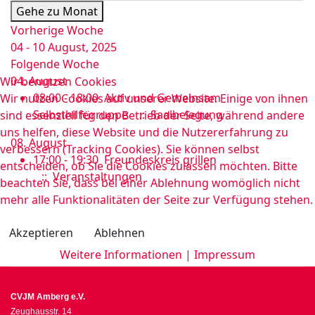
Gehe zu Monat
Vorherige Woche
04 - 10 August, 2025
Folgende Woche
04. August
Wir benutzen Cookies
08:00 - 18:00
Aktiv und Gemeinsam
Wir nutzen Cookies auf unserer Website. Einige von ihnen
Selbsthilfegruppe
:: Saalbelegung
sind essenziell für den Betrieb der Seite, während andere
uns helfen, diese Website und die Nutzererfahrung zu
08. August
verbessern (Tracking Cookies). Sie können selbst
17:00 - 19:30
Freundeskreis grillen
entscheiden, ob Sie die Cookies zulassen möchten. Bitte
:: Veranstaltungen
beachten Sie, dass bei einer Ablehnung womöglich nicht
mehr alle Funktionalitäten der Seite zur Verfügung stehen.
Akzeptieren
Ablehnen
Weitere Informationen
|
Impressum
CVJM Amberg e.V.
Zeughausstr. 14